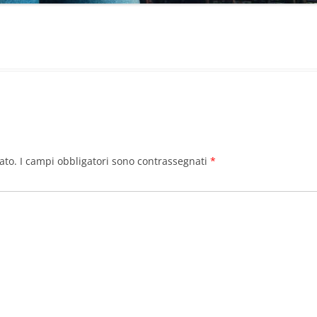
i
i
i
ato.
I campi obbligatori sono contrassegnati
*