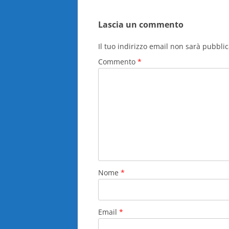
b
st
A
v
Lascia un commento
o
p
d
o
p
Il tuo indirizzo email non sarà pubblic
k
Commento
*
Nome
*
Email
*