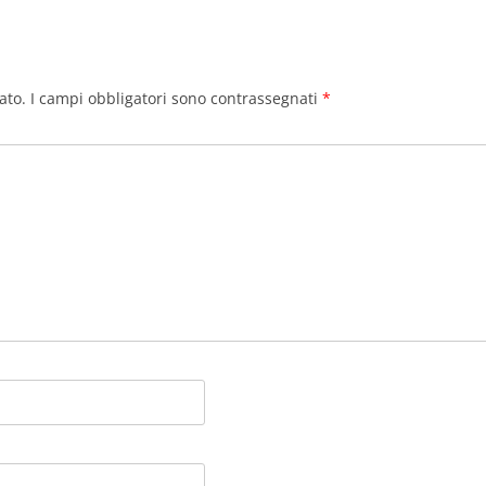
i
i
ato.
I campi obbligatori sono contrassegnati
*