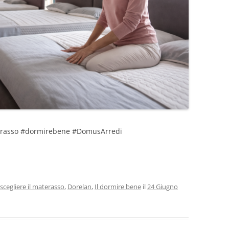
rasso #dormirebene #DomusArredi
cegliere il materasso
,
Dorelan
,
Il dormire bene
il
24 Giugno
i
i