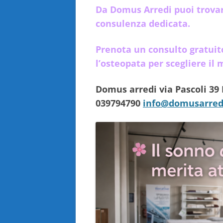
Da Domus Arredi puoi trovar
consulenza dedicata.
Prenota un consulto gratuit
l’osteopata per scegliere il 
Domus arredi via Pascoli 39
039794790
info@domusarred