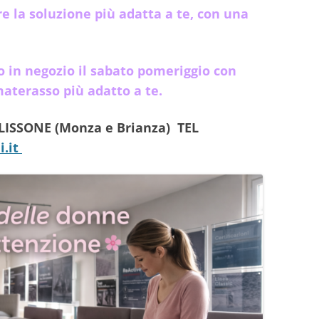
e la soluzione più adatta a te, con una
o in negozio il sabato pomeriggio con
materasso più adatto a te.
 LISSONE (Monza e Brianza) TEL
i.it