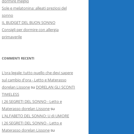
dormire meglio
Sole e melatonina: alleati preziosi del
sonno
IL BUDGET DEL BUON SONNO
Consigli per dormire con allergia
primaverile
COMMENTI RECENTI
L’ora legale: tutto quello che devi sapere
sul cambio d'ora - Letto e Materasso
dorelan Lissone
su
DORELAN GLI SCONTI
TIMELESS
I 26 SEGRETI DEL SONNO - Letto e
Materasso dorelan Lissone
su
L’ALFABETO DEL SONNO: U di UMORE
I 26 SEGRETI DEL SONNO - Letto e
Materasso dorelan Lissone
su