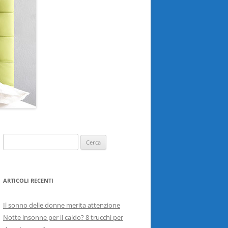
Ricerca
per:
ARTICOLI RECENTI
Il sonno delle donne merita attenzione
Notte insonne per il caldo? 8 trucchi per