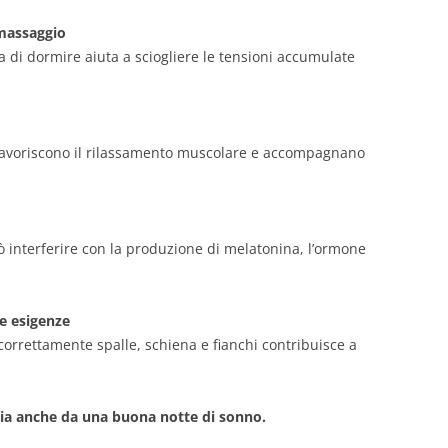
massaggio
a di dormire aiuta a sciogliere le tensioni accumulate
favoriscono il rilassamento muscolare e accompagnano
ò interferire con la produzione di melatonina, l’ormone
ue esigenze
rrettamente spalle, schiena e fianchi contribuisce a
zia anche da una buona notte di sonno.