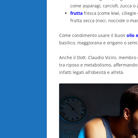
come asparagi, carciofi, zucca o 
frutta
fresca (come kiwi, ciliegie
frutta secca (noci, nocciole o ma
Come condimento usare il buon
olio 
basilico, maggiorana e origano o semi
Anche il Dott. Claudio Vicini, membro
tra riposo e metabolismo, affermando c
infatti legati all’obesità e all’età.