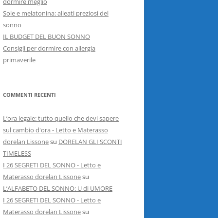
dormire meglio
Sole e melatonina: alleati preziosi del
sonno
IL BUDGET DEL BUON SONNO
Consigli per dormire con allergia
primaverile
COMMENTI RECENTI
L’ora legale: tutto quello che devi sapere
sul cambio d'ora - Letto e Materasso
dorelan Lissone
su
DORELAN GLI SCONTI
TIMELESS
I 26 SEGRETI DEL SONNO - Letto e
Materasso dorelan Lissone
su
L’ALFABETO DEL SONNO: U di UMORE
I 26 SEGRETI DEL SONNO - Letto e
Materasso dorelan Lissone
su