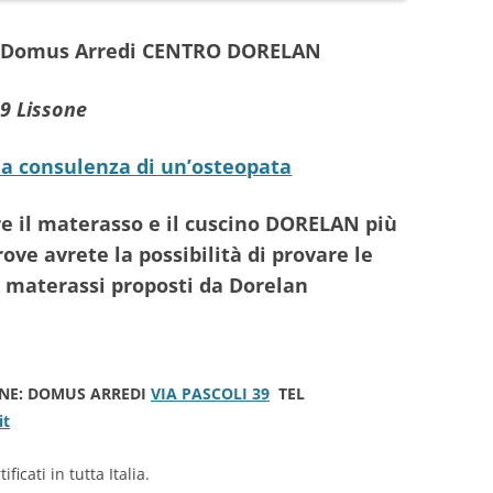
Da Domus Arredi CENTRO DORELAN
9 Lissone
la consulenza di un’osteopata
re il materasso e il cuscino DORELAN più
rove avrete la possibilità di provare le
di materassi proposti da Dorelan
ONE: DOMUS ARREDI
VIA PASCOLI 39
TEL
it
ficati in tutta Italia.