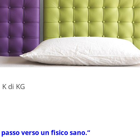
K di KG
 passo verso un fisico sano.
“