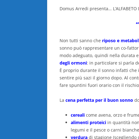
Domus Arredi presenta… L’ALFABETO
Non tutti sanno che
riposo e metabo
sonno può rappresentare un co-fattor
modo adeguato, quindi nella durata e 
degli ormoni
: in particolare si parla 
È proprio durante il sonno infatti che
sentire più sazi il giorno dopo. Al co
fare spuntini fuori orario con il risch
La
cena perfetta per il buon sonno
do
cereali
come avena, orzo e frume
alimenti proteici
in quantità non
legumi e il pesce o carni bianch
verdura
di stagione (scegliendo q