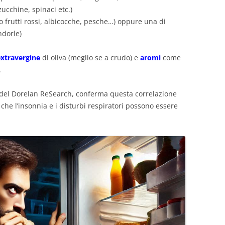
zucchine, spinaci etc.)
 o frutti rossi, albicocche, pesche…) oppure una di
ndorle)
extravergine
di oliva (meglio se a crudo) e
aromi
come
.
 del Dorelan ReSearch, conferma questa correlazione
he l’insonnia e i disturbi respiratori possono essere