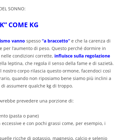
 DEL SONNO:
“K” COME KG
lismo vanno
spesso
“a braccetto”
e che la carenza di
e per l’aumento di peso. Questo perché dormire in
nelle condizioni corrette,
influisce sulla regolazione
della leptina, che regola il senso della fame e di sazietà.
 il nostro corpo rilascia questo ormone, facendoci così
ntrario, quando non riposiamo bene siamo più inclini a
io di assumere qualche kg di troppo.
vrebbe prevedere una porzione di:
nto (pasta o pane)
 eccessive e con pochi grassi come, per esempio, i
e
uelle ricche di potassio, magnesio, calcio e selenio