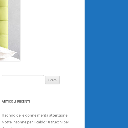
Ricerca
per:
ARTICOLI RECENTI
Il sonno delle donne merita attenzione
Notte insonne per il caldo? 8 trucchi per