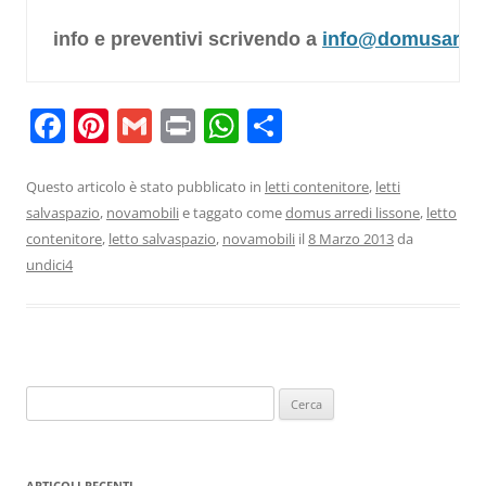
info e preventivi scrivendo a 
info@domusarredi
F
Pi
G
Pr
W
C
a
nt
m
in
h
o
c
er
ai
t
at
n
Questo articolo è stato pubblicato in
letti contenitore
,
letti
salvaspazio
,
novamobili
e taggato come
domus arredi lissone
,
letto
e
e
l
s
di
contenitore
,
letto salvaspazio
,
novamobili
il
8 Marzo 2013
da
b
st
A
vi
undici4
o
p
di
o
p
k
Ricerca
per:
ARTICOLI RECENTI