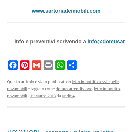
www.sartoriadeimobili.com
info e preventivi scrivendo a 
info@domusarredi
F
Pi
G
Pr
W
C
a
nt
m
in
h
o
c
er
ai
t
at
n
Questo articolo è stato pubblicato in
letto imbottito tessile pelle
,
novamobili
e taggato come
domus arredi lissone
,
letto imbottito
,
e
e
l
s
di
novamobili
il
19 Marzo 2013
da
undici4
b
st
A
vi
o
p
di
o
p
k