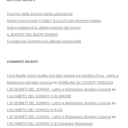
Il sonno delle donne merita attenzione
Notte insonne per il caldo? 8 trucchi per dormire meglio
Sole e melatonina: alleati preziosi del sonno
IL BUDGET DEL BUON SONNO
Consigli per dormire con allergia primaverile
COMMENTI RECENTI
L’ora legale: tutto quello che devi sapere sul cambio d'ora - Letto e
Materasso dorelan Lissone
su
DORELAN GLI SCONTI TIMELESS
I 26 SEGRETI DEL SONNO - Letto e Materasso dorelan Lissone
su
L’ALFABETO DEL SONNO: U di UMORE
I 26 SEGRETI DEL SONNO - Letto e Materasso dorelan Lissone
su
L’ALFABETO DEL SONNO: K di KG
I 26 SEGRETI DEL SONNO - Letto e Materasso dorelan Lissone
su
L’ALFABETO DEL SONNO: C di Cambiare Materasso