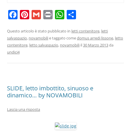
F
Pi
G
Pr
W
C
a
nt
m
in
h
o
c
er
ai
t
at
n
Questo articolo è stato pubblicato in
letti contenitore
,
letti
salvaspazio
,
novamobili
e taggato come
domus arredi lissone
,
letto
e
e
l
s
di
contenitore
,
letto salvaspazio
,
novamobili
il
30 Marzo 2013
da
b
st
A
vi
undici4
o
p
di
o
p
k
SLIDE, letto imbottito, sinuoso e
dinamico… by NOVAMOBILI
Lascia una risposta