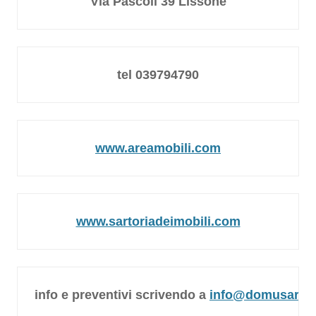
Via Pascoli 39 Lissone
tel 039794790
www.areamobili.com
www.sartoriadeimobili.com
info e preventivi scrivendo a 
info@domusarredi