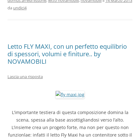
domus arredi lissone
,
letto novamobili
,
novamobili
il
14 Marzo 2013
e
e
l
s
di
da
undici4
b
st
A
vi
o
p
di
o
p
k
Letto FLY MAXI, con un perfetto equilibrio
di spessori, volumi e finiture.. by
NOVAMOBILI
Lascia una risposta
L’importante testiera di questa composizione domina la
scena, spessa alla base assottigliandosi verso l’alto.
L’insieme crea un progeto forte, ma non per questo non
funzionlae: infatti il letto Fly Maxi ha un contenitore sotto il