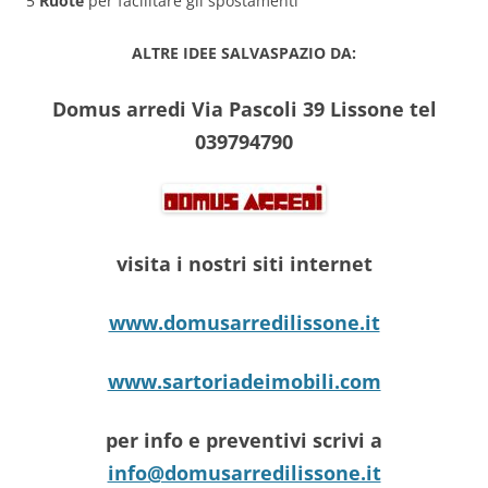
5
Ruote
per facilitare gli spostamenti
ALTRE IDEE SALVASPAZIO DA:
Domus arredi Via Pascoli 39 Lissone tel
039794790
visita i nostri siti internet
www.domusarredilissone.it
www.sartoriadeimobili.com
per info e preventivi scrivi a
info@domusarredilissone.it