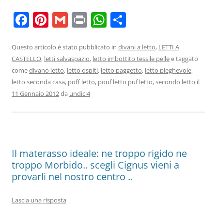
F
Pi
G
Pr
W
C
a
nt
m
in
h
o
c
er
ai
t
at
n
Questo articolo è stato pubblicato in
divani a letto
,
LETTI A
CASTELLO
,
letti salvaspazio
,
letto imbottito tessile pelle
e taggato
e
e
l
s
di
come
divano letto
,
letto ospiti
,
letto paggetto
,
letto pieghevole
,
b
st
A
vi
letto seconda casa
,
poff letto
,
pouf letto puf letto
,
secondo letto
il
o
p
di
11 Gennaio 2012
da
undici4
o
p
k
Il materasso ideale: ne troppo rigido ne
troppo Morbido.. scegli Cignus vieni a
provarli nel nostro centro ..
Lascia una risposta