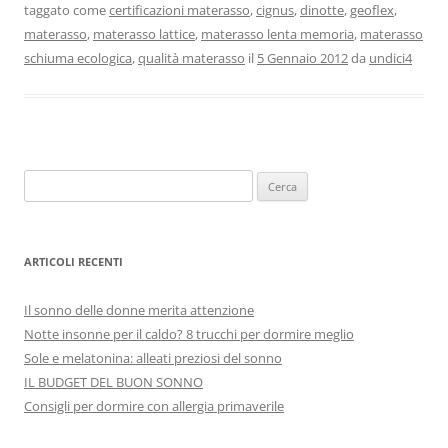
taggato come
certificazioni materasso
,
cignus
,
dinotte
,
geoflex
,
e
e
l
s
di
materasso
,
materasso lattice
,
materasso lenta memoria
,
materasso
b
st
A
vi
schiuma ecologica
,
qualità materasso
il
5 Gennaio 2012
da
undici4
o
p
di
o
p
k
Ricerca
per:
ARTICOLI RECENTI
Il sonno delle donne merita attenzione
Notte insonne per il caldo? 8 trucchi per dormire meglio
Sole e melatonina: alleati preziosi del sonno
IL BUDGET DEL BUON SONNO
Consigli per dormire con allergia primaverile