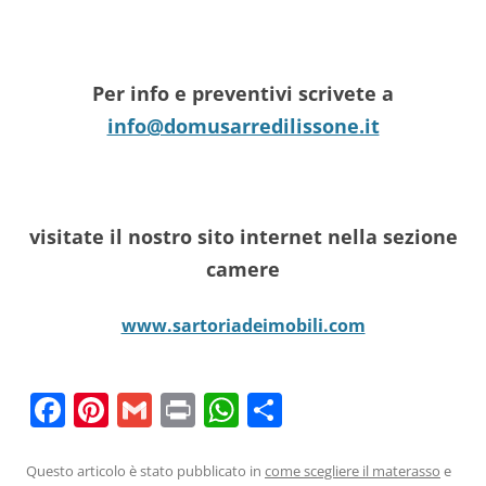
Per info e preventivi scrivete a
info@domusarredilissone.it
visitate il nostro sito internet nella sezione
camere
www.sartoriadeimobili.com
F
Pi
G
Pr
W
C
a
nt
m
in
h
o
c
er
ai
t
at
n
Questo articolo è stato pubblicato in
come scegliere il materasso
e