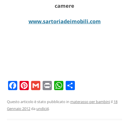
camere
www.sartoriadeimobili.com
F
Pi
G
Pr
W
C
a
nt
m
in
h
o
c
er
ai
t
at
n
Questo articolo è stato pubblicato in
materasso per bambini
il
18
Gennaio 2012
da
undici4
.
e
e
l
s
di
b
st
A
vi