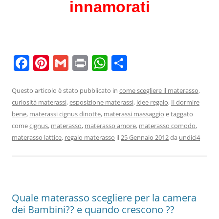
innamorati
F
Pi
G
Pr
W
C
a
nt
m
in
h
o
c
er
ai
t
at
n
Questo articolo è stato pubblicato in
come scegliere il materasso
,
curiosità materassi
,
esposizione materassi
,
idee regalo
,
Il dormire
e
e
l
s
di
bene
,
materassi cignus dinotte
,
materassi massaggio
e taggato
b
st
A
vi
come
cignus
,
materasso
,
materasso amore
,
materasso comodo
,
o
p
di
materasso lattice
,
regalo materasso
il
25 Gennaio 2012
da
undici4
o
p
k
Quale materasso scegliere per la camera
dei Bambini?? e quando crescono ??