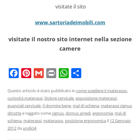
visitate il sito
www.sartoriadeimobili.com
visitate il nostro sito internet nella sezione
camere
F
Pi
G
Pr
W
C
a
nt
m
in
h
o
c
er
ai
t
at
n
Questo articolo è stato pubblicato in
come scegliere il materasso
,
curiosità materassi
,
Dolore cervicale
,
esposizione materassi
,
e
e
l
s
di
guanciali cervicale
,
Il dormire bene
,
mal di schiena
,
materassi cignus
b
st
A
vi
dinotte
e taggato come
cignus
,
domus arredi
,
ergonomia
,
mal di
o
p
di
schiena
,
materassi
,
materasso
,
posizione ergonomica
il
12 Gennaio
2012
da
undici4
o
p