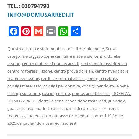
TEL.: 039794790
INFO@DOMUSARREDI.IT
F
Pi
G
Pr
W
C
a
nt
m
in
h
o
c
er
ai
t
at
n
Questo articolo è stato pubblicato in
Il dormire bene
,
Senza
categoria
e taggato come
cambiare materasso
,
centro dorelan
e
e
l
s
di
lissone
,
centro materassi domus arredi
,
centro materassi dorelan
,
b
st
A
vi
centro materassi lissone
,
centro prova dorelan
,
centro rivenditore
o
p
di
materassi lissone
,
certificazioni materasso
,
consigli cervicale
,
consigli materasso
,
consigli per dormire
,
consigli per dormire bene
,
o
p
consigli sul sonno
,
cuscini
,
cuscino
,
domus arredi lissone
,
DORELAN
k
DOMUS ARREDI
,
dormire bene
,
esposizione materassi
,
guanciale
,
guanciali
,
insonnia
,
letto dorelan
,
mal di collo
,
mal di schiena
,
materassi
,
materasso
,
materasso ortopedico
,
sonno
il
19 Aprile
2025
da
paola@domusarredilissone.it