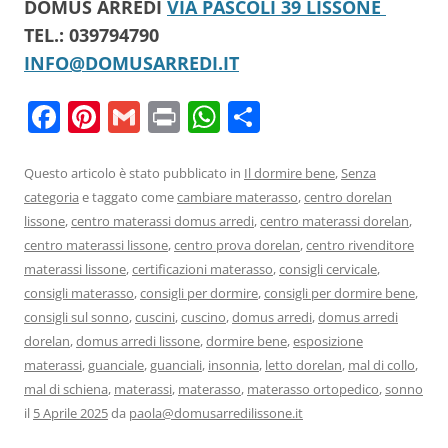
DOMUS ARREDI
VIA PASCOLI 39 LISSONE
TEL.: 039794790
INFO@DOMUSARREDI.IT
F
Pi
G
Pr
W
C
a
nt
m
in
h
o
c
er
ai
t
at
n
Questo articolo è stato pubblicato in
Il dormire bene
,
Senza
categoria
e taggato come
cambiare materasso
,
centro dorelan
e
e
l
s
di
lissone
,
centro materassi domus arredi
,
centro materassi dorelan
,
b
st
A
vi
centro materassi lissone
,
centro prova dorelan
,
centro rivenditore
o
p
di
materassi lissone
,
certificazioni materasso
,
consigli cervicale
,
consigli materasso
,
consigli per dormire
,
consigli per dormire bene
,
o
p
consigli sul sonno
,
cuscini
,
cuscino
,
domus arredi
,
domus arredi
k
dorelan
,
domus arredi lissone
,
dormire bene
,
esposizione
materassi
,
guanciale
,
guanciali
,
insonnia
,
letto dorelan
,
mal di collo
,
mal di schiena
,
materassi
,
materasso
,
materasso ortopedico
,
sonno
il
5 Aprile 2025
da
paola@domusarredilissone.it