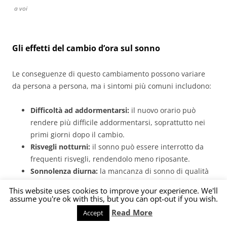
a voi
Gli effetti del cambio d’ora sul sonno
Le conseguenze di questo cambiamento possono variare
da persona a persona, ma i sintomi più comuni includono:
Difficoltà ad addormentarsi:
il nuovo orario può
rendere più difficile addormentarsi, soprattutto nei
primi giorni dopo il cambio.
Risvegli notturni:
il sonno può essere interrotto da
frequenti risvegli, rendendolo meno riposante.
Sonnolenza diurna:
la mancanza di sonno di qualità
può causare sonnolenza e difficoltà di concentrazione
This website uses cookies to improve your experience. We'll
durante il giorno.
assume you're ok with this, but you can opt-out if you wish.
Irritabilità e sbalzi d’umore:
la privazione di sonno
Read More
Accept
può influire negativamente sull’umore, rendendoci