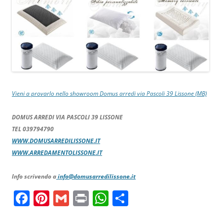
Vieni a provarlo nello showroom Domus arredi via Pascoli 39 Lissone (MB)
DOMUS ARREDI VIA PASCOLI 39 LISSONE
TEL 039794790
WWW.DOMUSARREDILISSONE.IT
WWW.ARREDAMENTOLISSONE.IT
Info scrivendo a
info@domusarredilissone.it
F
Pi
G
Pr
W
C
a
nt
m
in
h
o