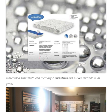
materasso schiumato con memory e
rivestimento silver
lavabile a 90
gradi