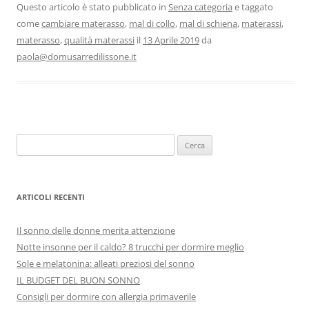
c
er
ai
t
at
n
Questo articolo è stato pubblicato in
Senza categoria
e taggato
come
cambiare materasso
,
mal di collo
,
mal di schiena
,
materassi
,
e
e
l
s
di
materasso
,
qualità materassi
il
13 Aprile 2019
da
b
st
A
vi
paola@domusarredilissone.it
o
p
di
o
p
k
Ricerca
per:
ARTICOLI RECENTI
Il sonno delle donne merita attenzione
Notte insonne per il caldo? 8 trucchi per dormire meglio
Sole e melatonina: alleati preziosi del sonno
IL BUDGET DEL BUON SONNO
Consigli per dormire con allergia primaverile