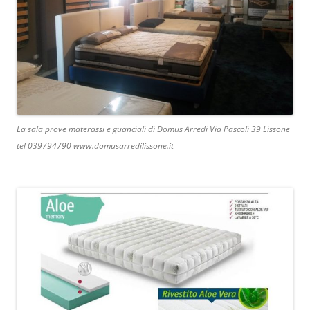
La sala prove materassi e guanciali di Domus Arredi Via Pascoli 39 Lissone
tel 039794790 www.domusarredilissone.it