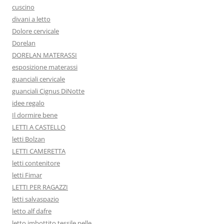
cuscino
divani a letto
Dolore cervicale
Dorelan
DORELAN MATERASSI
esposizione materassi
guanciali cervicale
guanciali Cignus DiNotte
idee regalo
Il dormire bene
LETTI A CASTELLO
letti Bolzan
LETTI CAMERETTA
letti contenitore
letti Fimar
LETTI PER RAGAZZI
letti salvaspazio
letto alf dafre
letto imbottito tessile pelle