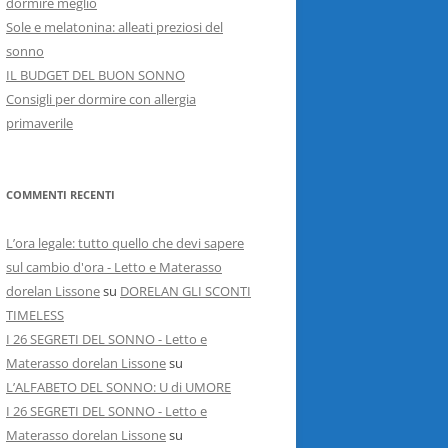
dormire meglio
Sole e melatonina: alleati preziosi del
sonno
IL BUDGET DEL BUON SONNO
Consigli per dormire con allergia
primaverile
COMMENTI RECENTI
L’ora legale: tutto quello che devi sapere
sul cambio d'ora - Letto e Materasso
dorelan Lissone
su
DORELAN GLI SCONTI
TIMELESS
I 26 SEGRETI DEL SONNO - Letto e
Materasso dorelan Lissone
su
L’ALFABETO DEL SONNO: U di UMORE
I 26 SEGRETI DEL SONNO - Letto e
Materasso dorelan Lissone
su