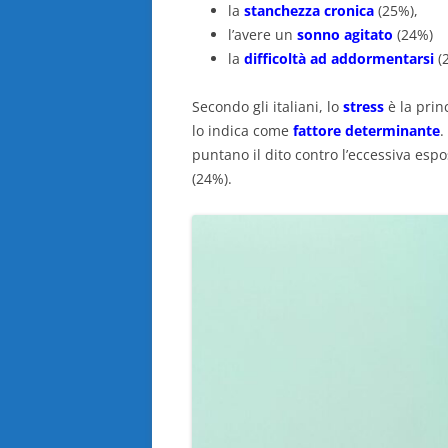
la
stanchezza cronica
(25%),
l’avere un
sonno agitato
(24%)
la
difficoltà ad addormentarsi
(
Secondo gli italiani, lo
stress
è la prin
lo indica come
fattore determinante
.
puntano il dito contro l’eccessiva esp
(24%).