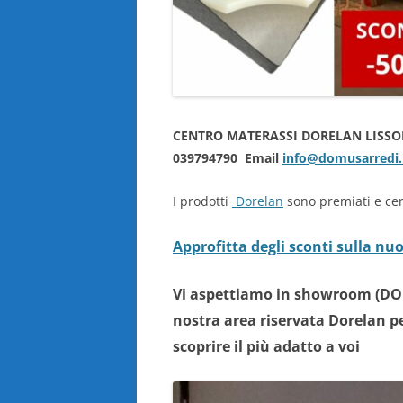
CENTRO MATERASSI DORELAN LISS
039794790 Email
info@domusarredi.
I prodotti
Dorelan
sono premiati e certi
Approfitta degli sconti sulla nu
Vi aspettiamo in showroom (DO
nostra area riservata Dorelan pe
scoprire il più adatto a voi