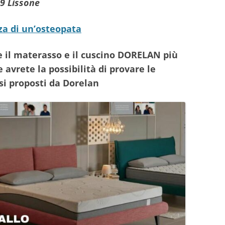
9 Lissone
za di un’osteopata
e il materasso e il cuscino DORELAN più
e avrete la possibilità di provare le
ssi proposti da Dorelan