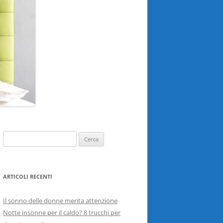
Ricerca
per:
ARTICOLI RECENTI
Il sonno delle donne merita attenzione
Notte insonne per il caldo? 8 trucchi per