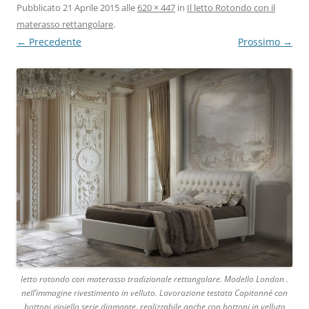
Pubblicato
21 Aprile 2015
alle
620 × 447
in
Il letto Rotondo con il
materasso rettangolare
.
← Precedente
Prossimo →
letto rotondo con materasso tradizionale rettangolare. Modello London .
nell’immagine rivestimento in velluto. Lavorazione testata Capitonné con
bottoni gioiello serie diamante. realizzabile anche con bottoni in velluto