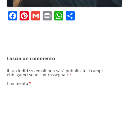
F
Pi
G
Pr
W
C
a
nt
m
in
h
o
c
er
ai
t
at
n
e
e
l
s
di
b
st
A
vi
Lascia un commento
o
p
di
o
p
Il tuo indirizzo email non sarà pubblicato.
I campi
obbligatori sono contrassegnati
*
k
Commento
*