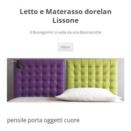
Vai
al
Letto e Materasso dorelan
contenuto
Lissone
Il Buongiorno si vede da una Buonanotte
Menu
pensile porta oggetti cuore