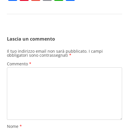
a
nt
m
in
h
o
c
er
ai
t
at
n
e
e
l
s
di
b
st
A
vi
Lascia un commento
o
p
di
o
p
Il tuo indirizzo email non sarà pubblicato.
I campi
obbligatori sono contrassegnati
*
k
Commento
*
Nome
*