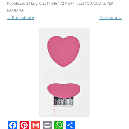
Pubblicato
24 Luglio 2014
alle
172 × 304
in
LETTO A CUORE PER
BAMBINA.
.
← Precedente
Prossimo →
F
Pi
G
Pr
W
C