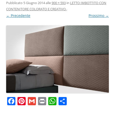
Pubblicato
5 Giugno 2014
alle
900 × 593
in
LETTO IMBOTTITO CON
CONTENITORE COLORATO E CREATIVO.
.
← Precedente
Prossimo →
F
Pi
G
Pr
W
C
a
nt
m
in
h
o