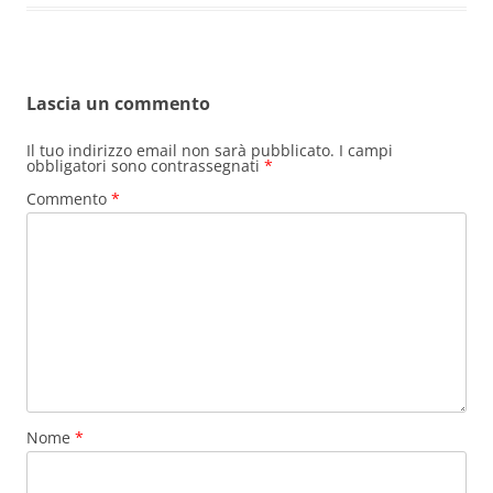
c
er
ai
t
at
n
e
e
l
s
di
b
st
A
vi
Lascia un commento
o
p
di
o
p
Il tuo indirizzo email non sarà pubblicato.
I campi
obbligatori sono contrassegnati
*
k
Commento
*
Nome
*