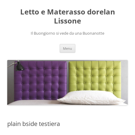
Vai
al
Letto e Materasso dorelan
contenuto
Lissone
Il Buongiorno si vede da una Buonanotte
Menu
plain bside testiera