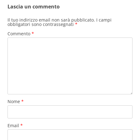
b
st
A
vi
Lascia un commento
o
p
di
o
p
Il tuo indirizzo email non sarà pubblicato.
I campi
obbligatori sono contrassegnati
*
k
Commento
*
Nome
*
Email
*