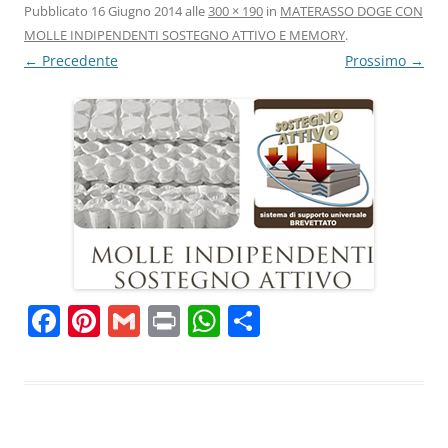
Pubblicato
16 Giugno 2014
alle
300 × 190
in
MATERASSO DOGE CON
MOLLE INDIPENDENTI SOSTEGNO ATTIVO E MEMORY
.
← Precedente
Prossimo →
F
Pi
G
Pr
W
C
a
nt
m
in
h
o
c
er
ai
t
at
n
e
e
l
s
di