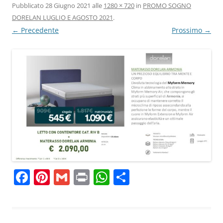
Pubblicato
28 Giugno 2021
alle
1280 × 720
in
PROMO SOGNO
DORELAN LUGLIO E AGOSTO 2021
.
← Precedente
Prossimo →
F
Pi
G
Pr
W
C
a
nt
m
in
h
o
c
er
ai
t
at
n