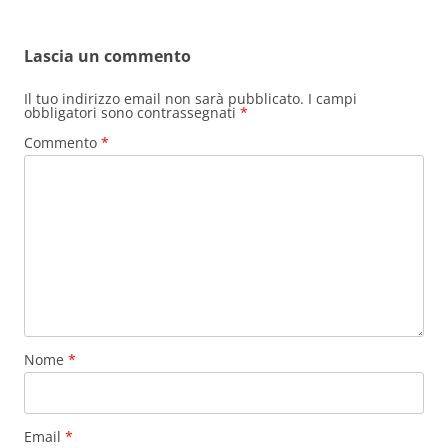
e
e
l
s
di
b
st
A
vi
Lascia un commento
o
p
di
o
p
Il tuo indirizzo email non sarà pubblicato.
I campi
obbligatori sono contrassegnati
*
k
Commento
*
Nome
*
Email
*