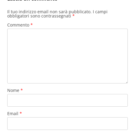
o
p
di
o
p
Il tuo indirizzo email non sarà pubblicato.
I campi
obbligatori sono contrassegnati
*
k
Commento
*
Nome
*
Email
*