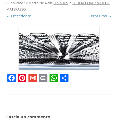
Pubblicato
12 Marzo 2014
alle
305 × 165
in
SCOPRI COM’E’ NATO IL
MATERASSO
.
← Precedente
Prossimo →
F
Pi
G
Pr
W
C
a
nt
m
in
h
o
c
er
ai
t
at
n
e
e
l
s
di
b
st
A
vi
Lascia un commento