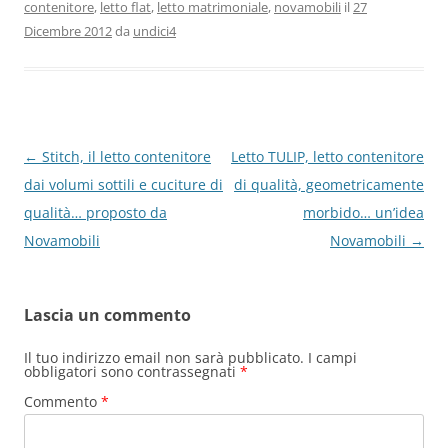
contenitore
,
letto flat
,
letto matrimoniale
,
novamobili
il
27
b
st
A
vi
Dicembre 2012
da
undici4
o
p
di
o
p
k
Navigazione
←
Stitch, il letto contenitore
Letto TULIP, letto contenitore
articolo
dai volumi sottili e cuciture di
di qualità, geometricamente
qualità… proposto da
morbido… un’idea
Novamobili
Novamobili
→
Lascia un commento
Il tuo indirizzo email non sarà pubblicato.
I campi
obbligatori sono contrassegnati
*
Commento
*