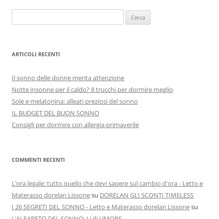
Ricerca
per:
ARTICOLI RECENTI
Il sonno delle donne merita attenzione
Notte insonne per il caldo? 8 trucchi per dormire meglio
Sole e melatonina: alleati preziosi del sonno
IL BUDGET DEL BUON SONNO
Consigli per dormire con allergia primaverile
COMMENTI RECENTI
L’ora legale: tutto quello che devi sapere sul cambio d'ora - Letto e
Materasso dorelan Lissone
su
DORELAN GLI SCONTI TIMELESS
I 26 SEGRETI DEL SONNO - Letto e Materasso dorelan Lissone
su
L’ALFABETO DEL SONNO: U di UMORE