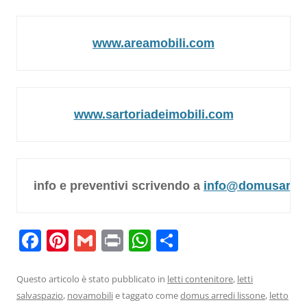
www.areamobili.com
www.sartoriadeimobili.com
info e preventivi scrivendo a 
info@domusarredi
F
Pi
G
Pr
W
C
a
nt
m
in
h
o
c
er
ai
t
at
n
Questo articolo è stato pubblicato in
letti contenitore
,
letti
salvaspazio
,
novamobili
e taggato come
domus arredi lissone
,
letto
e
e
l
s
di