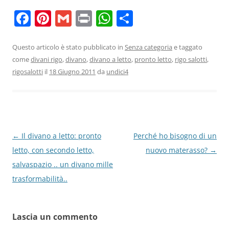
F
Pi
G
Pr
W
C
a
nt
m
in
h
o
c
er
ai
t
at
n
Questo articolo è stato pubblicato in
Senza categoria
e taggato
come
divani rigo
,
divano
,
divano a letto
,
pronto letto
,
rigo salotti
,
e
e
l
s
di
rigosalotti
il
18 Giugno 2011
da
undici4
b
st
A
vi
o
p
di
o
p
k
Navigazione
←
Il divano a letto: pronto
Perché ho bisogno di un
articolo
letto, con secondo letto,
nuovo materasso?
→
salvaspazio .. un divano mille
trasformabilità..
Lascia un commento