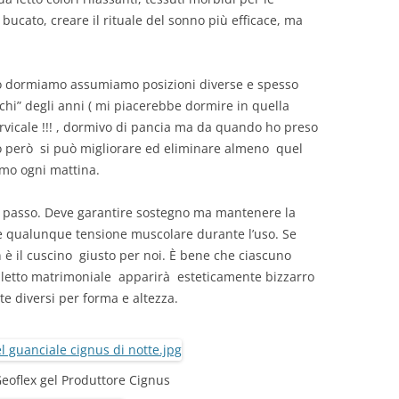
ucato, creare il rituale del sonno più efficace, ma
do dormiamo assumiamo posizioni diverse e spesso
cchi” degli anni ( mi piacerebbe dormire in quella
vicale !!! , dormivo di pancia ma da quando ho preso
 però si può migliorare ed eliminare almeno quel
amo ogni mattina.
imo passo. Deve garantire sostegno ma mantenere la
re qualunque tensione muscolare durante l’uso. Se
n è il cuscino giusto per noi. È bene che ciascuno
il letto matrimoniale apparirà esteticamente bizzarro
 diversi per forma e altezza.
eoflex gel Produttore Cignus