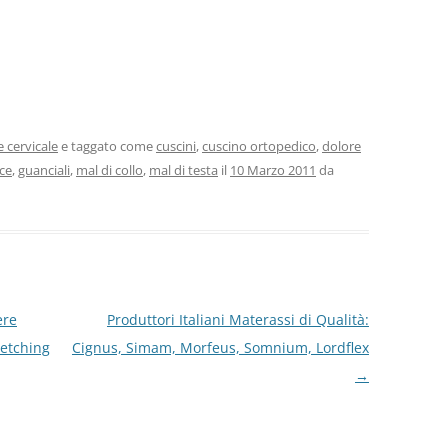
 cervicale
e taggato come
cuscini
,
cuscino ortopedico
,
dolore
ice
,
guanciali
,
mal di collo
,
mal di testa
il
10 Marzo 2011
da
i
i
i
ere
Produttori Italiani Materassi di Qualità:
tretching
Cignus, Simam, Morfeus, Somnium, Lordflex
→