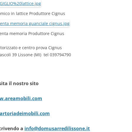
mico in lattice Produttore Cignus
lenta memoria Produttore Cignus
torizzato e centro prova Cignus
ascoli 39 Lissone (MI) tel 039794790
sita il nostro sito
.areamobili.com
rtoriadeimobili.com
crivendo a
info@domusarredilissone.it