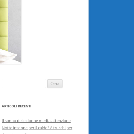
Ricerca
per:
ARTICOLI RECENTI
Il sonno delle donne merita attenzione
Notte insonne per il caldo? 8 trucchi per