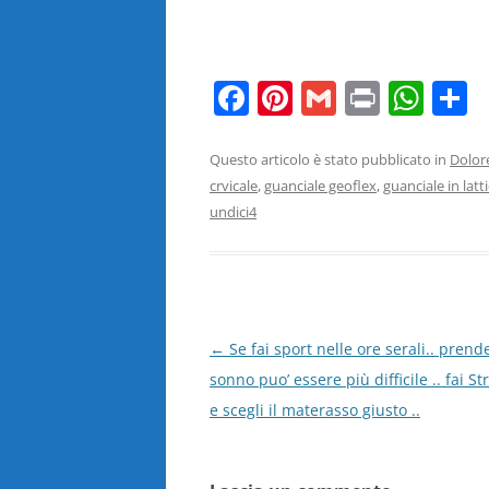
F
Pi
G
Pr
W
C
a
nt
m
in
h
o
c
er
ai
t
at
n
Questo articolo è stato pubblicato in
Dolore
crvicale
,
guanciale geoflex
,
guanciale in latt
e
e
l
s
d
undici4
b
st
A
v
o
p
d
o
p
k
Navigazione
←
Se fai sport nelle ore serali.. prend
articolo
sonno puo’ essere più difficile .. fai S
e scegli il materasso giusto ..