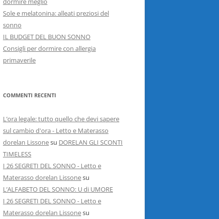
dormire meglio
Sole e melatonina: alleati preziosi del
sonno
IL BUDGET DEL BUON SONNO
Consigli per dormire con allergia
primaverile
COMMENTI RECENTI
L’ora legale: tutto quello che devi sapere
sul cambio d'ora - Letto e Materasso
dorelan Lissone
su
DORELAN GLI SCONTI
TIMELESS
I 26 SEGRETI DEL SONNO - Letto e
Materasso dorelan Lissone
su
L’ALFABETO DEL SONNO: U di UMORE
I 26 SEGRETI DEL SONNO - Letto e
Materasso dorelan Lissone
su