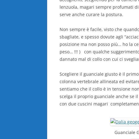
lenzuola, magari sempre profumati di b
serve anche curare la postura.
Non sempre è facile, visto che quan
sbagliate, e spesso dovute agli “accia
posizione ma non posso più… ho la cer
peso… !!! ) con qualche suggerimento
dannato mal di collo con cui ci svegli
Scegliere il guanciale giusto è il pr
colonna vertebrale allineata ed evita
sentiamo che il collo è in tensione no
scelga il proprio guanciale anche se 
con due cuscini magari completamente
Guanciale G