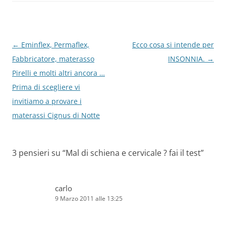
o
p
di
o
p
k
Navigazione
←
Eminflex, Permaflex,
Ecco cosa si intende per
articolo
Fabbricatore, materasso
INSONNIA.
→
Pirelli e molti altri ancora …
Prima di scegliere vi
invitiamo a provare i
materassi Cignus di Notte
3 pensieri su “
Mal di schiena e cervicale ? fai il test
”
carlo
9 Marzo 2011 alle 13:25