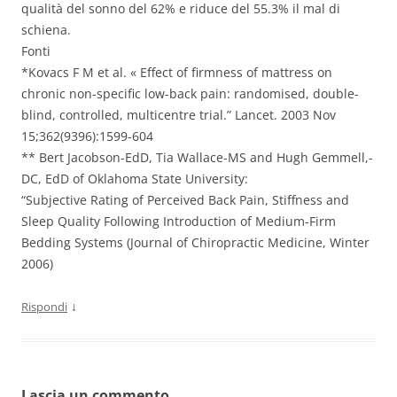
qualità del sonno del 62% e riduce del 55.3% il mal di
schiena.
Fonti
*Kovacs F M et al. « Effect of firmness of mattress on
chronic non-specific low-back pain: randomised, double-
blind, controlled, multicentre trial.” Lancet. 2003 Nov
15;362(9396):1599-604
** Bert Jacobson-EdD, Tia Wallace-MS and Hugh Gemmell,-
DC, EdD of Oklahoma State University:
“Subjective Rating of Perceived Back Pain, Stiffness and
Sleep Quality Following Introduction of Medium-Firm
Bedding Systems (Journal of Chiropractic Medicine, Winter
2006)
↓
Rispondi
Lascia un commento