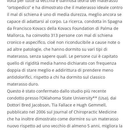
volta per tutte la vecchia e dannosa teoria del materasso
“ortopedico” e ha dimostrato che il materasso ideale contro
il mal di schiena è uno di media durezza, meglio ancora se
capace di adattarsi al corpo. La ricerca, condotta in Spagna
da Francisco Kovacs della Kovacs Foundation di Palma de
Mallorca, ha coinvolto 313 persone con mal di schiena
cronico e aspecifico, cioè non riconducibile a cause note o
ad altre patologie, che hanno dormito su vari tipi di
materasso, senza sapere quali. Le persone cui è capitato
quello di rigidità media hanno dichiarato con frequenza
doppia di stare meglio e addirittura di prendere meno
antidolorifici, rispetto a chi ha dormito sul classico
materasso duro.
Questo è stato confermato dallo studio più recente
condotto presso l’Oklahoma State University** (Usa), dai
Dottori Bred Jacobson, Tia Fallace e Hugh Gemmell,
pubblicato nel 2006 sul Journal of Chiropractic Medicine
che ha inoltre dimostrato come dormire su un materasso
nuovo rispetto ad uno vecchio di almeno 5 anni, migliora la