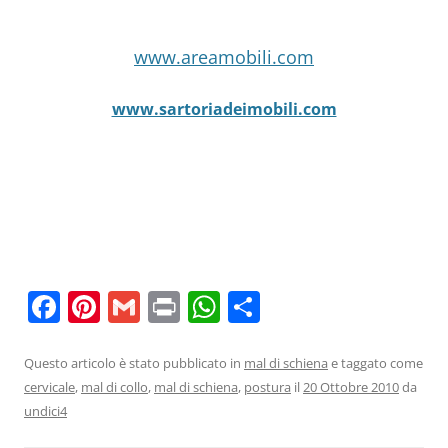
www.areamobili.com
www.sartoriadeimobili.com
F
Pi
G
Pr
W
C
a
nt
m
in
h
o
c
er
ai
t
at
n
Questo articolo è stato pubblicato in
mal di schiena
e taggato come
cervicale
,
mal di collo
,
mal di schiena
,
postura
il
20 Ottobre 2010
da
e
e
l
s
di
undici4
b
st
A
vi