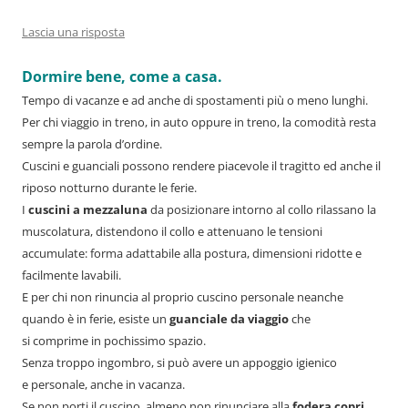
Lascia una risposta
Dormire bene, come a casa.
Tempo di vacanze e ad anche di spostamenti più o meno lunghi.
Per chi viaggio in treno, in auto oppure in treno, la comodità resta
sempre la parola d’ordine.
Cuscini e guanciali possono rendere piacevole il tragitto ed anche il
riposo notturno durante le ferie.
I
cuscini a mezzaluna
da posizionare intorno al collo rilassano la
muscolatura, distendono il collo e attenuano le tensioni
accumulate: forma adattabile alla postura, dimensioni ridotte e
facilmente lavabili.
E per chi non rinuncia al proprio cuscino personale neanche
quando è in ferie, esiste un
guanciale da viaggio
che
si comprime in pochissimo spazio.
Senza troppo ingombro, si può avere un appoggio igienico
e personale, anche in vacanza.
Se non porti il cuscino, almeno non rinunciare alla
fodera copri