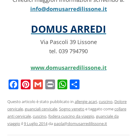
info@domusarredilissone.it
DOMUS ARREDI
Via Pascoli 39 Lissone
tel. 039 794790
www.domusarredilissone.it
F
Pi
G
Pr
W
C
a
nt
m
in
h
o
c
er
ai
t
at
n
Questo articolo è stato pubblicato in
allergie acari
,
cuscino
,
Dolore
cervicale
,
guanciali cervicale
,
Sogno veneto
e taggato come
collare
e
e
l
s
di
anti cervicale
,
cuscino
,
fodera cuscino da viaggio
,
guanciale da
b
st
A
vi
viaggio
il
9 Luglio 2014
da
paola@domusarredilissone.it
o
p
di