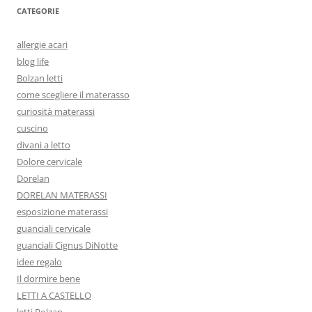
CATEGORIE
allergie acari
blog life
Bolzan letti
come scegliere il materasso
curiosità materassi
cuscino
divani a letto
Dolore cervicale
Dorelan
DORELAN MATERASSI
esposizione materassi
guanciali cervicale
guanciali Cignus DiNotte
idee regalo
Il dormire bene
LETTI A CASTELLO
letti Bolzan