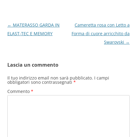
o
p
k
Navigazione
←
MATERASSO GARDA IN
Cameretta rosa con Letto a
articolo
ELAST-TEC E MEMORY
Forma di cuore arricchito da
Swarovski
→
Lascia un commento
Il tuo indirizzo email non sarà pubblicato.
I campi
obbligatori sono contrassegnati
*
Commento
*