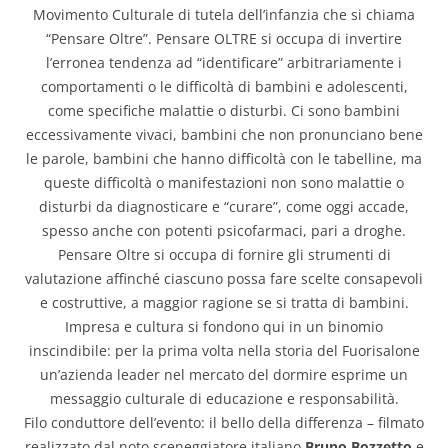
Movimento Culturale di tutela dell’infanzia che si chiama
“Pensare Oltre”. Pensare OLTRE si occupa di invertire
l’erronea tendenza ad “identificare” arbitrariamente i
comportamenti o le difficoltà di bambini e adolescenti,
come specifiche malattie o disturbi. Ci sono bambini
eccessivamente vivaci, bambini che non pronunciano bene
le parole, bambini che hanno difficoltà con le tabelline, ma
queste difficoltà o manifestazioni non sono malattie o
disturbi da diagnosticare e “curare”, come oggi accade,
spesso anche con potenti psicofarmaci, pari a droghe.
Pensare Oltre si occupa di fornire gli strumenti di
valutazione affinché ciascuno possa fare scelte consapevoli
e costruttive, a maggior ragione se si tratta di bambini.
Impresa e cultura si fondono qui in un binomio
inscindibile: per la prima volta nella storia del Fuorisalone
un’azienda leader nel mercato del dormire esprime un
messaggio culturale di educazione e responsabilità.
Filo conduttore dell’evento: il bello della differenza – filmato
realizzato dal noto sceneggiatore italiano
Bruno Bozzetto
e