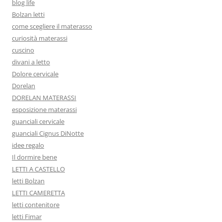
blog life
Bolzan letti
come scegliere il materasso
curiosità materassi
cuscino
divani a letto
Dolore cervicale
Dorelan
DORELAN MATERASSI
esposizione materassi
guanciali cervicale
guanciali Cignus DiNotte
idee regalo
Il dormire bene
LETTI A CASTELLO
letti Bolzan
LETTI CAMERETTA
letti contenitore
letti Fimar