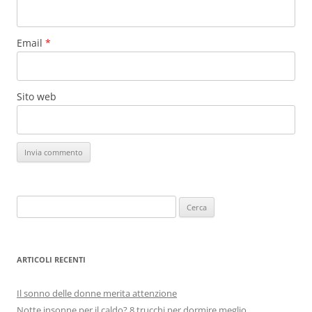
Email
*
Sito web
Ricerca
per:
ARTICOLI RECENTI
Il sonno delle donne merita attenzione
Notte insonne per il caldo? 8 trucchi per dormire meglio