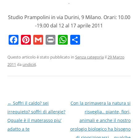
.
Studio Prampolini in via Durini, 9 Milano
Orari: 10.00
.
-19.00 dal 12 al 17 aprile 2011
F
Pi
G
Pr
W
C
a
nt
m
in
h
o
c
er
ai
t
at
n
Questo articolo è stato pubblicato in
Senza categoria
il
29 Marzo
2011
da
undici4
.
e
e
l
s
di
b
st
A
vi
o
p
di
o
p
Navigazione
←
Soffri il caldo? sei
Con la primavera la natura si
k
articolo
irrequieto? soffri di allergie?
risveglia.. piante, fiori,
Qquale è il materasso piu’
animali e anche il nostro
adatto a te
orologio biologico ha bisogno
di riposizionarsi .. qualche