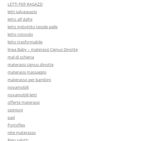
LETTI PER RAGAZZI
letti salvaspazio
letto alf dafre
letto imbottito tessile pelle
letto rotondo
letto trasformabile
linea Baby – materassi Cignus Dinotte
mal di schiena
materassi cignus dinotte
materassi massaggio
materasso per bambini
novamobili
novamobili letti
offerte materassi
opinioni
pad
Portoflex
rete materasso
Rigo salotti